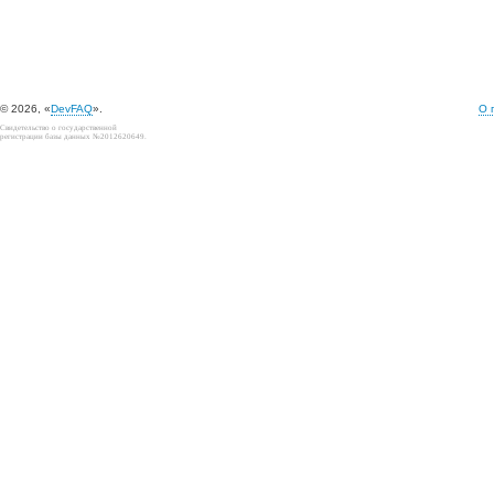
© 2026, «
DevFAQ
».
О 
Свидетельство о государственной
регистрации базы данных №2012620649.