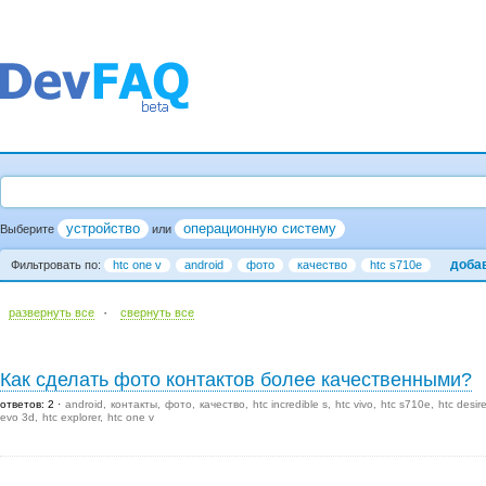
устройство
операционную систему
Выберите
или
доба
Фильтровать по:
htc one v
android
фото
качество
htc s710e
·
развернуть все
cвернуть все
Как сделать фото контактов более качественными?
ответов: 2
android
контакты
фото
качество
htc incredible s
htc vivo
htc s710e
htc desir
evo 3d
htc explorer
htc one v