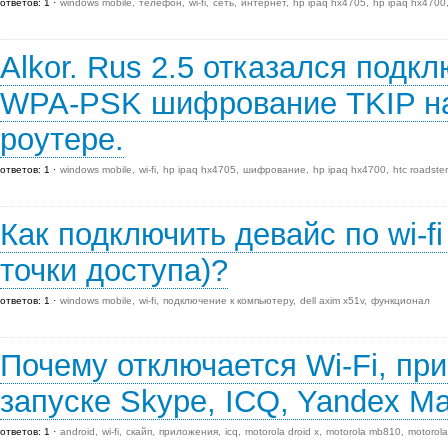
ответов: 1
windows mobile
телефон
wi-fi
сеть
интернет
hp ipaq hx4705
hp ipaq hx4700
Alkor. Rus 2.5 отказался подк
WPA-PSK шифрование TKIP на
роутере.
ответов: 1
windows mobile
wi-fi
hp ipaq hx4705
шифрование
hp ipaq hx4700
htc roadster
Как подключить девайс по wi-fi
точки доступа)?
ответов: 1
windows mobile
wi-fi
подключение к компьютеру
dell axim x51v
функционал
Почему отключается Wi-Fi, пр
запуске Skype, ICQ, Yandex M
ответов: 1
android
wi-fi
скайп
приложения
icq
motorola droid x
motorola mb810
motorola