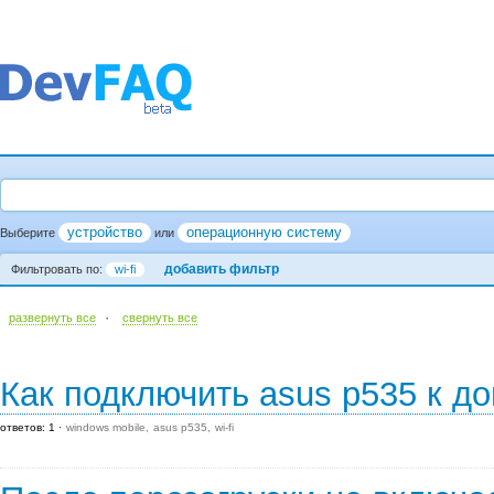
устройство
операционную систему
Выберите
или
добавить фильтр
Фильтровать по:
wi-fi
·
развернуть все
cвернуть все
Как подключить asus p535 к д
ответов: 1
windows mobile
asus p535
wi-fi