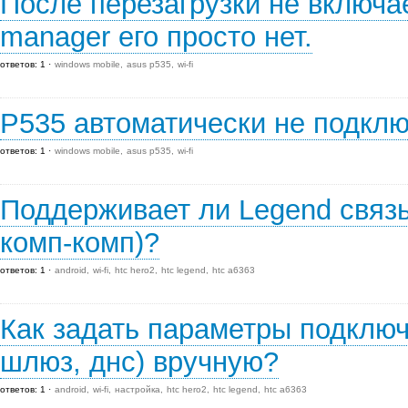
После перезагрузки не включае
manager его просто нет.
ответов: 1
windows mobile
asus p535
wi-fi
Р535 автоматически не подклю
ответов: 1
windows mobile
asus p535
wi-fi
Поддерживает ли Legend связь
комп-комп)?
ответов: 1
android
wi-fi
htc hero2
htc legend
htc a6363
Как задать параметры подключе
шлюз, днс) вручную?
ответов: 1
android
wi-fi
настройка
htc hero2
htc legend
htc a6363