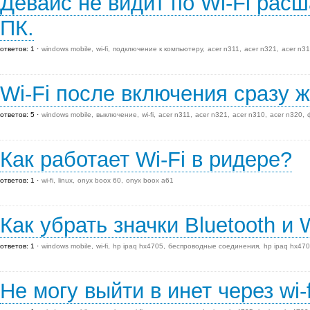
Девайс не видит по Wi-Fi рас
ПК.
ответов: 1
windows mobile
wi-fi
подключение к компьютеру
acer n311
acer n321
acer n3
Wi-Fi после включения сразу 
ответов: 5
windows mobile
выключение
wi-fi
acer n311
acer n321
acer n310
acer n320
Как работает Wi-Fi в ридере?
ответов: 1
wi-fi
linux
onyx boox 60
onyx boox a61
Как убрать значки Bluetooth и 
ответов: 1
windows mobile
wi-fi
hp ipaq hx4705
беспроводные соединения
hp ipaq hx47
Не могу выйти в инет через wi-f