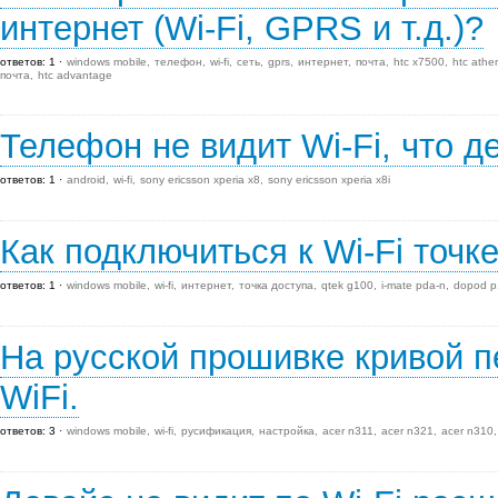
интернет (Wi-Fi, GPRS и т.д.)?
ответов: 1
windows mobile
телефон
wi-fi
сеть
gprs
интернет
почта
htc x7500
htc athe
почта
htc advantage
Телефон не видит Wi-Fi, что д
ответов: 1
android
wi-fi
sony ericsson xperia x8
sony ericsson xperia x8i
Как подключиться к Wi-Fi точке
ответов: 1
windows mobile
wi-fi
интернет
точка доступа
qtek g100
i-mate pda-n
dopod p
На русской прошивке кривой п
WiFi.
ответов: 3
windows mobile
wi-fi
русификация
настройка
acer n311
acer n321
acer n310