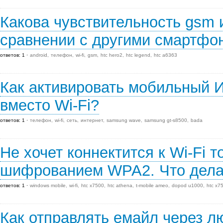
Какова чувствительность gsm и
сравнении с другими смартфо
ответов: 1
android
телефон
wi-fi
gsm
htc hero2
htc legend
htc a6363
Как активировать мобильный 
вместо Wi-Fi?
ответов: 1
телефон
wi-fi
сеть
интернет
samsung wave
samsung gt-s8500
bada
Не хочет коннектится к Wi-Fi т
шифрованием WPA2. Что дела
ответов: 1
windows mobile
wi-fi
htc x7500
htc athena
t-mobile ameo
dopod u1000
htc x7
Как отправлять емайл через л