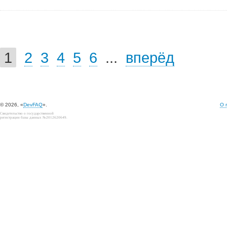
1
2
3
4
5
6
...
вперёд
© 2026, «
DevFAQ
».
О 
Свидетельство о государственной
регистрации базы данных №2012620649.