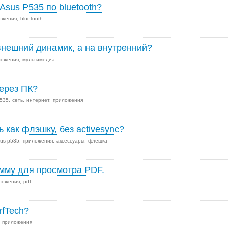
Asus P535 по bluetooth?
ожения
bluetooth
 внешний динамик, а на внутренний?
ложения
мультимедиа
через ПК?
p535
сеть
интернет
приложения
ь как флэшку, без activesync?
us p535
приложения
аксессуары
флешка
мму для просмотра PDF.
ложения
pdf
rfTech?
приложения