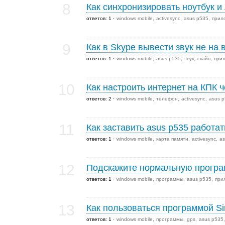
8
Как синхронизировать ноутбук и 
ответов: 1
windows mobile
activesync
asus p535
прил
9
Как в Skype вывести звук не на
ответов: 1
windows mobile
asus p535
звук
скайп
при
10
Как настроить интернет на КПК 
ответов: 2
windows mobile
телефон
activesync
asus 
11
Как заставить asus p535 работат
ответов: 1
windows mobile
карта памяти
activesync
as
12
Подскажите нормальную програ
ответов: 1
windows mobile
программы
asus p535
при
13
Как пользоваться программой Si
ответов: 1
windows mobile
программы
gps
asus p535