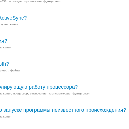
 a636
activesync
приложения
функционал
ActiveSync?
приложения
ия?
ложения
oth?
etooth
файлы
ролирующую работу процессора?
ложения
процессор
отключение
комплектующие
функционал
о запуске программы неизвестного происхождения?
ложения