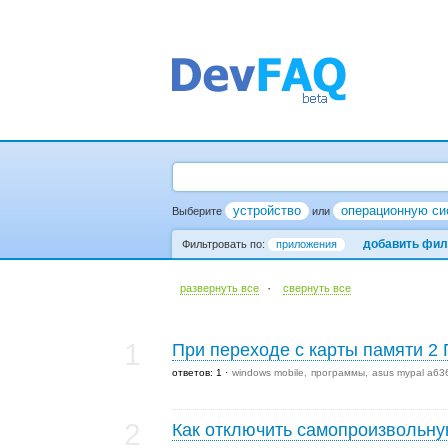
устройство
операционную си
Выберите
или
добавить фил
Фильтровать по:
приложения
·
развернуть все
cвернуть все
1
При переходе с карты памяти 2 
ответов: 1
windows mobile
программы
asus mypal a63
2
Как отключить самопроизвольную