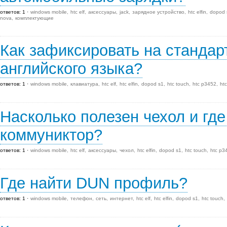
ответов: 1
windows mobile
htc elf
аксессуары
jack
зарядное устройство
htc elfin
dopod 
nova
комплектующие
Как зафиксировать на стандар
английского языка?
ответов: 1
windows mobile
клавиатура
htc elf
htc elfin
dopod s1
htc touch
htc p3452
ht
Насколько полезен чехол и где
коммуниктор?
ответов: 1
windows mobile
htc elf
аксессуары
чехол
htc elfin
dopod s1
htc touch
htc p3
Где найти DUN профиль?
ответов: 1
windows mobile
телефон
сеть
интернет
htc elf
htc elfin
dopod s1
htc touch