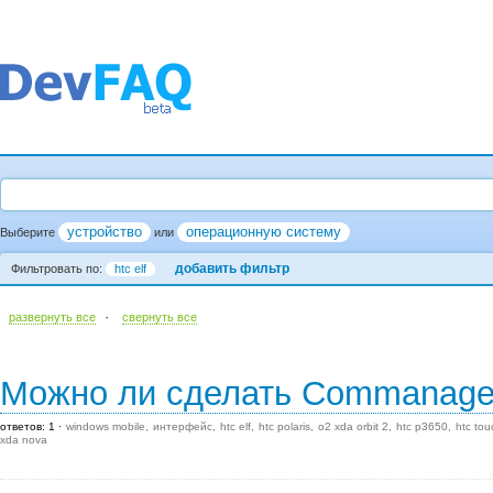
устройство
операционную систему
Выберите
или
добавить фильтр
Фильтровать по:
htc elf
·
развернуть все
cвернуть все
Можно ли сделать Commanage
ответов: 1
windows mobile
интерфейс
htc elf
htc polaris
o2 xda orbit 2
htc p3650
htc tou
xda nova