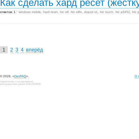
Как сделать хард ресет (жестк
ответов: 1
windows mobile
hard reset
htc elf
htc elfin
dopod s1
htc touch
htc p3452
htc 
1
2
3
4
вперёд
© 2026, «
DevFAQ
».
О 
Свидетельство о государственной
регистрации базы данных №2012620649.