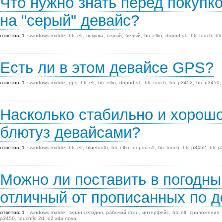
Что нужно знать перед покупко
на "серый" девайс?
ответов: 1
windows mobile
htc elf
покупка
серый
белый
htc elfin
dopod s1
htc touch
ht
Есть ли в этом девайсе GPS?
ответов: 1
windows mobile
gps
htc elf
htc elfin
dopod s1
htc touch
htc p3452
htc p3450
Насколько стабильно и хорошо
блютуз девайсами?
ответов: 1
windows mobile
htc elf
bluetooth
htc elfin
dopod s1
htc touch
htc p3452
htc 
Можно ли поставить в погодны
отличный от прописанных по 
ответов: 1
windows mobile
экран сегодня
рабочий стол
интерфейс
htc elf
приложения
p3450
touchflo 2d
o2 xda nova