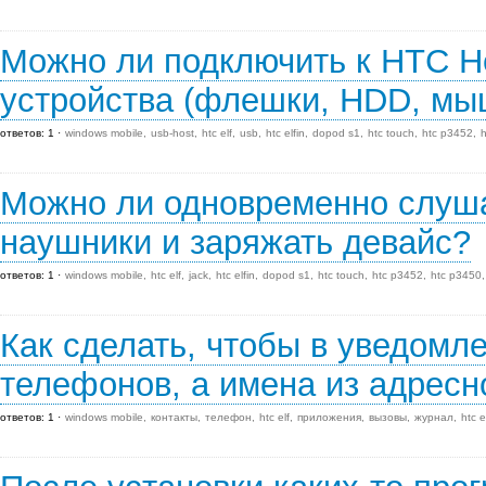
Можно ли подключить к HTC 
устройства (флешки, HDD, мыш
ответов: 1
windows mobile
usb-host
htc elf
usb
htc elfin
dopod s1
htc touch
htc p3452
Можно ли одновременно слуша
наушники и заряжать девайс?
ответов: 1
windows mobile
htc elf
jack
htc elfin
dopod s1
htc touch
htc p3452
htc p3450
Как сделать, чтобы в уведомл
телефонов, а имена из адресн
ответов: 1
windows mobile
контакты
телефон
htc elf
приложения
вызовы
журнал
htc e