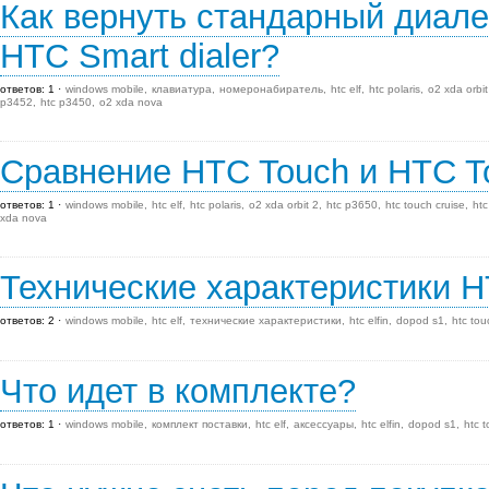
Как вернуть стандарный диал
HTC Smart dialer?
ответов: 1
windows mobile
клавиатура
номеронабиратель
htc elf
htc polaris
o2 xda orbit
p3452
htc p3450
o2 xda nova
Сравнение HTC Touch и HTC To
ответов: 1
windows mobile
htc elf
htc polaris
o2 xda orbit 2
htc p3650
htc touch cruise
htc
xda nova
Технические характеристики H
ответов: 2
windows mobile
htc elf
технические характеристики
htc elfin
dopod s1
htc tou
Что идет в комплекте?
ответов: 1
windows mobile
комплект поставки
htc elf
аксессуары
htc elfin
dopod s1
htc 