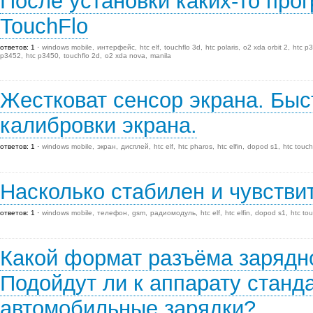
После установки каких-то про
TouchFlo
ответов: 1
windows mobile
интерфейс
htc elf
touchflo 3d
htc polaris
o2 xda orbit 2
htc p
p3452
htc p3450
touchflo 2d
o2 xda nova
manila
Жестковат сенсор экрана. Бы
калибровки экрана.
ответов: 1
windows mobile
экран
дисплей
htc elf
htc pharos
htc elfin
dopod s1
htc touch
Насколько стабилен и чувств
ответов: 1
windows mobile
телефон
gsm
радиомодуль
htc elf
htc elfin
dopod s1
htc to
Какой формат разъёма зарядно
Подойдут ли к аппарату станд
автомобильные зарядки?