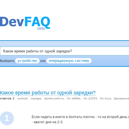
устройство
операционную систему
Выберите
или
Какое время работы от одной зарядки?
ответов: 2
android
зарядка
время работы
htc wildfire
htc a3333
htc buzz
функцион
1
Если сидеть в инете и болтать плотно - то на второй день
- хватит дня на 2-3.