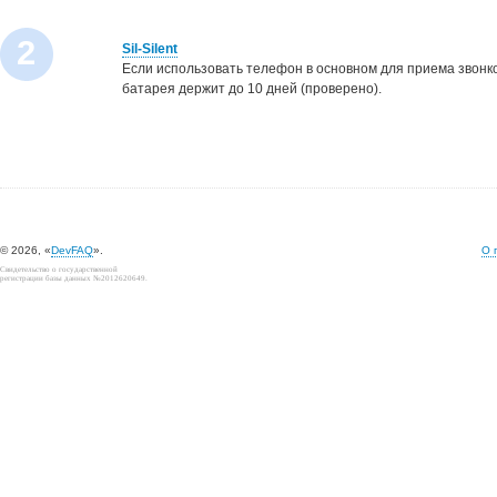
2
Sil-Silent
Если использовать телефон в основном для приема звонков 
батарея держит до 10 дней (проверено).
© 2026, «
DevFAQ
».
О 
Свидетельство о государственной
регистрации базы данных №2012620649.