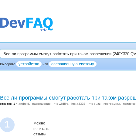
устройство
операционную систему
Выберите
или
Все ли программы смогут работать при таком разр
ответов: 1
android
разрешение
htc wildfire
htc a3333
htc buzz
программы
приложе
1
Можно
почитать
отзывы