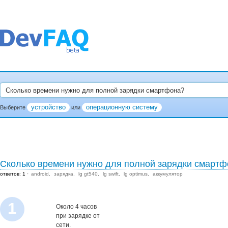
устройство
операционную систему
Выберите
или
Сколько времени нужно для полной зарядки смартф
ответов: 1
android
зарядка
lg gt540
lg swift
lg optimus
аккумулятор
1
Около 4 часов
при зарядке от
сети.