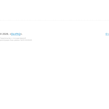
© 2026, «
DevFAQ
».
О 
Свидетельство о государственной
регистрации базы данных №2012620649.