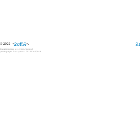
© 2026, «
DevFAQ
».
О 
Свидетельство о государственной
регистрации базы данных №2012620649.