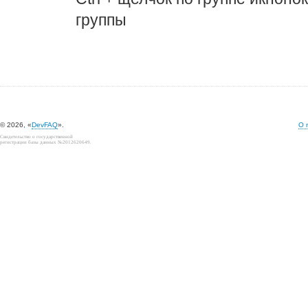
группы
© 2026, «
DevFAQ
».
О 
Свидетельство о государственной
регистрации базы данных №2012620649.