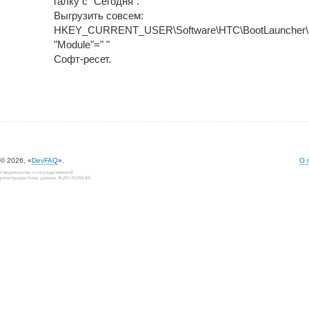
галку с "Сегодня".
Выгрузить совсем:
HKEY_CURRENT_USER\Software\HTC\BootLauncher\S
"Module"=" "
Софт-ресет.
© 2026, «
DevFAQ
».
О 
Свидетельство о государственной
регистрации базы данных №2012620649.