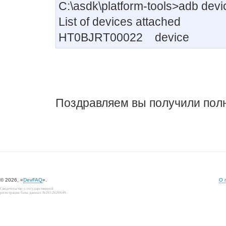
C:\asdk\platform-tools>adb devi
List of devices attached
HT0BJRT00022 device
Поздравляем вы получили пол
© 2026, «
DevFAQ
».
О 
Свидетельство о государственной
регистрации базы данных №2012620649.