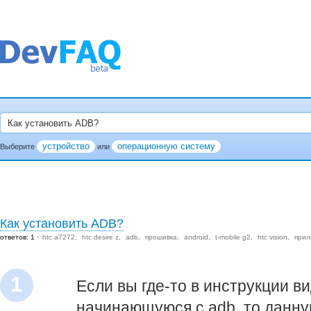
устройство
операционную систему
Выберите
или
Как установить ADB?
ответов: 1
htc a7272
htc desire z
adb
прошивка
android
t-mobile g2
htc vision
прил
1
Если вы где-то в инструкции в
начинающуюся с adb, то данну