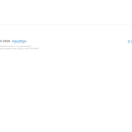
© 2026, «
DevFAQ
».
О 
Свидетельство о государственной
регистрации базы данных №2012620649.