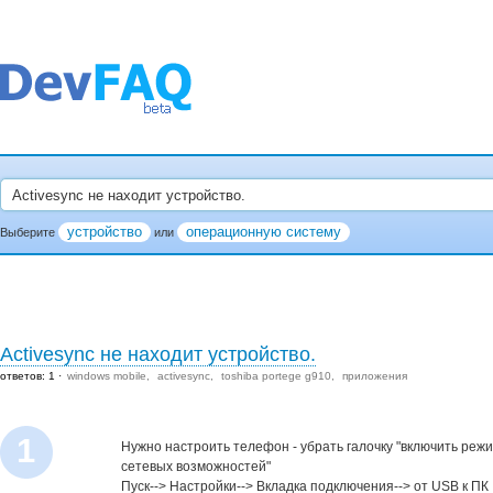
устройство
операционную систему
Выберите
или
Аctivesynс не находит устройство.
ответов: 1
windows mobile
activesync
toshiba portege g910
приложения
1
Нужно настроить телефон - убрать галочку "включить ре
сетевых возможностей"
Пуск--> Настройки--> Вкладка подключения--> от USB к ПК